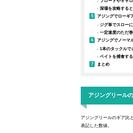
フロートやキャロ
深場を攻略すると
5
アジングでローギ
ジグ単でスローに
一定速度のただ巻
6
アジングでノーマ
1本のタックルで
ベイトを捕食する
7
まとめ
アジングリール
アジングリールのギア比
表記した数値。