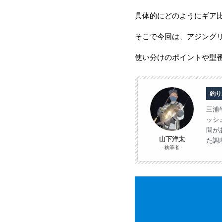
具体的にどのようにギア
そこで今回は、アジング
使い分けのポイントや型
釣り
三浦
ッシ
間が
山下
洋太
た調
執筆者