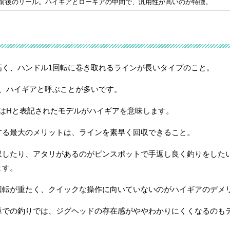
5前後のリール。ハイギアとローギアの中間で、汎用性が高いのが特徴。
高く、ハンドル1回転に巻き取れるラインが長いタイプのこと。
を、ハイギアと呼ぶことが多いです。
ではHと表記されたモデルがハイギアを意味します。
する最大のメリットは、ラインを素早く回収できること。
収したり、アタリがあるのがピンスポットで手返し良く釣りをした
ます。
回転が重たく、クイックな操作に向いていないのがハイギアのデメ
単での釣りでは、ジグヘッドの存在感がややわかりにくくなるのも