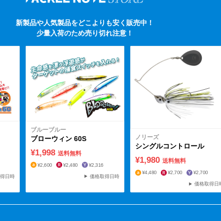
新製品や人気製品をどこよりも安く販売中！
少量入荷のため売り切れ注意！
ブルーブルー
ノリーズ
ブローウィン 60S
シングルコントロール
¥1,998
送料無料
¥1,980
送料無料
¥2,600
¥2,480
¥2,316
¥4,480
¥2,700
¥2,700
価格取得日時
得日時
価格取得日