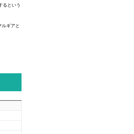
するという
マルギアと
。