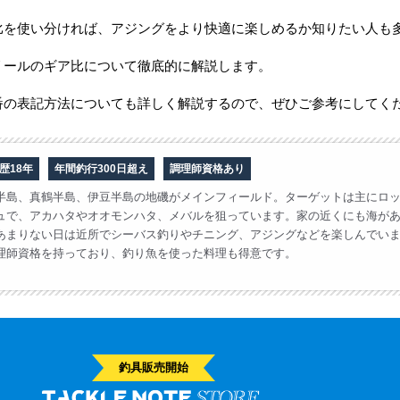
比を使い分ければ、アジングをより快適に楽しめるか知りたい人も
リールのギア比について徹底的に解説します。
番の表記方法についても詳しく解説するので、ぜひご参考にしてく
歴18年
年間釣行300日超え
調理師資格あり
半島、真鶴半島、伊豆半島の地磯がメインフィールド。ターゲットは主にロ
ュで、アカハタやオオモンハタ、メバルを狙っています。家の近くにも海が
あまりない日は近所でシーバス釣りやチニング、アジングなどを楽しんでい
理師資格を持っており、釣り魚を使った料理も得意です。
釣具販売開始