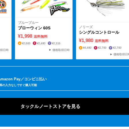
ブルーブルー
ノリーズ
ブローウィン 60S
シングルコントロール
¥1,998
送料無料
¥1,980
送料無料
¥2,600
¥2,480
¥2,316
¥4,480
¥2,700
¥2,700
価格取得日時
得日時
価格取得日
Amazon Pay
コンビニ払い
送先等の入力なしですぐ購入可能
タックルノートストアを見る