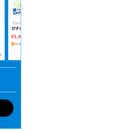
¥2,133
¥2,133
価格取得日時
ブルーブルー
ガチポップ60
¥1,406
送料無料
¥1,880
¥1,808
¥1,810
価格取得日時
時