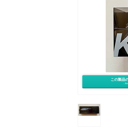
この製品
- Am