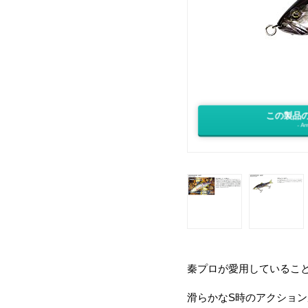
この製品
- Am
秦プロが愛用していること
滑らかなS時のアクショ