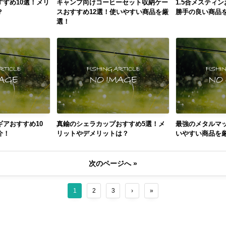
すめ10選！メリ
キャンプ向けコーヒーセット収納ケー
1.5合メスティ
？
スおすすめ12選！使いやすい商品を厳
勝手の良い商品
選！
アおすすめ10
真鍮のシェラカップおすすめ5選！メ
最強のメタルマッ
介！
リットやデメリットは？
いやすい商品を
次のページへ »
1
2
3
›
»