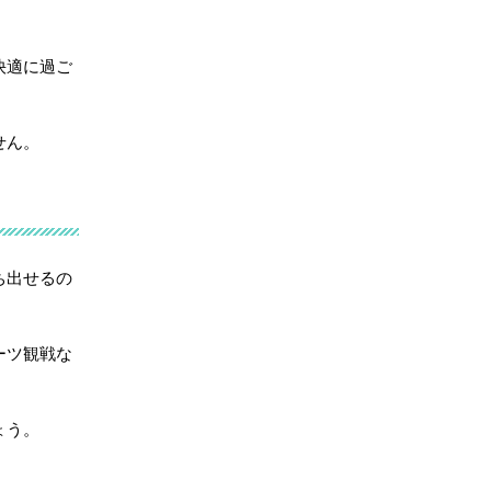
快適に過ご
せん。
ち出せるの
ーツ観戦な
ょう。