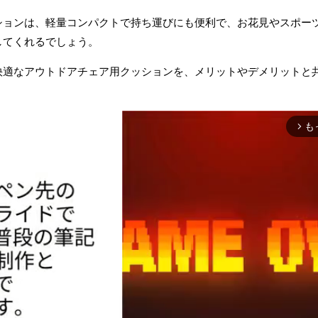
ションは、軽量コンパクトで持ち運びにも便利で、お花見やスポー
してくれるでしょう。
快適なアウトドアチェア用クッションを、メリットやデメリットと
も
arrow_forward_ios