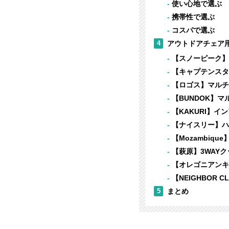
使い心地で選ぶ
携帯性で選ぶ
コスパで選ぶ
4
アウトドアチェア用
【スノーピーク】マ
【キャプテンスタ
【ロゴス】マルチクッ
【BUNDOK】マル
【KAKURI】イ
【ナイスリー】ハイブ
【Mozambiqu
【萩原】3WAY
【オレゴニアンキャ
【NEIGHBOR
5
まとめ