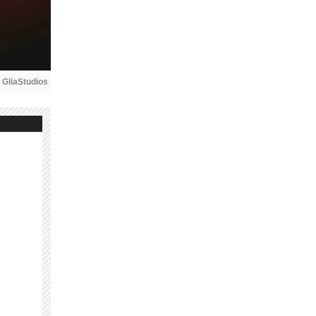
 
GliaStudios
e