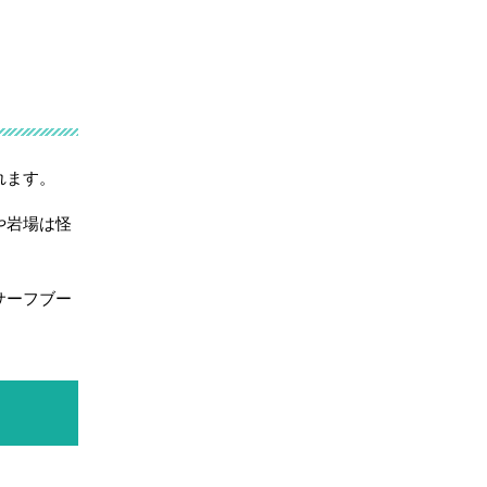
れます。
や岩場は怪
サーフブー