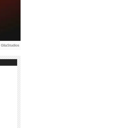
 
GliaStudios
e