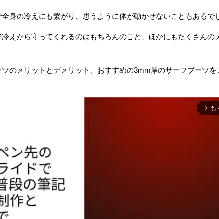
で全身の冷えにも繋がり、思うように体が動かせないこともあるで
で冷えから守ってくれるのはもちろんのこと、ほかにもたくさんの
ーツのメリットとデメリット、おすすめの3mm厚のサーフブーツを
も
arrow_forward_ios