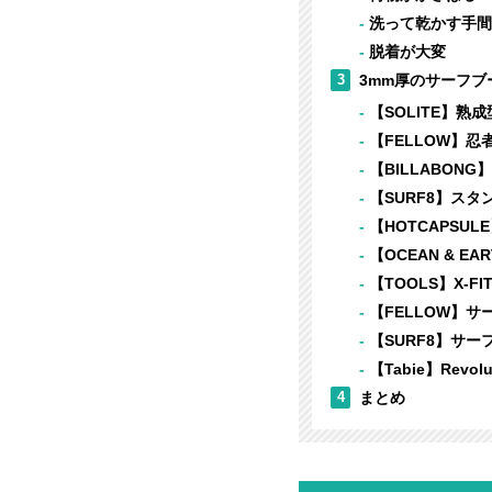
洗って乾かす手間
脱着が大変
3
3mm厚のサーフブ
【SOLITE】熟
【FELLOW】忍
【BILLABONG】E
【SURF8】スタ
【HOTCAPSULE】
【OCEAN & EAR
【TOOLS】X-FIT
【FELLOW】サ
【SURF8】サー
【Tabie】Revolut
4
まとめ